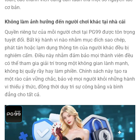
cơ bản.
Không làm ảnh hưởng đến người chơi khác tại nhà cái
Quyền riêng tư của mỗi người chơi tại PG99 được tôn trọng
tuyệt đối. Bất kỳ hành vi nào nhằm mục đích sao chép,
phát tán hoặc lạm dụng thông tin của người khác đều bị
nghiêm cấm. Điều này nhằm đảm bảo mọi thành viên đều
có thể tham gia giải trí trong một không gian lành mạnh,
không bị quấy rầy hay làm phiền. Chính sách này tạo ra
một rào cản vững chắc, bảo vệ mọi người khỏi những hành
vi thiếu ý thức, đồng thời duy trì sự công bằng và bình
đẳng cho tất cả.