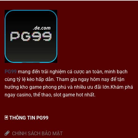
PG99
mang đến trải nghiệm cá cược an toàn, minh bạch
cùng tỷ lệ kèo hấp dẫn. Tham gia ngay hôm nay để tận
hưởng kho game phong phú và nhiều ưu đãi lớn.Khám phá
ngay casino, thể thao, slot game hot nhất.
🃏 THÔNG TIN PG99
CHÍNH SÁCH BẢO MẬT