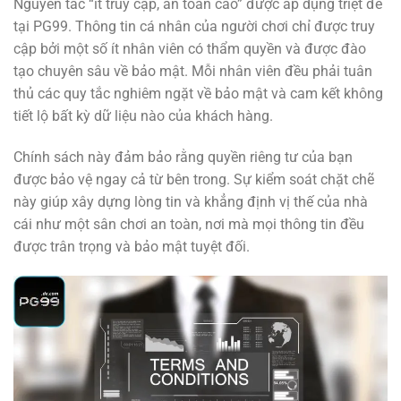
Nguyên tắc “ít truy cập, an toàn cao” được áp dụng triệt để
tại PG99. Thông tin cá nhân của người chơi chỉ được truy
cập bởi một số ít nhân viên có thẩm quyền và được đào
tạo chuyên sâu về bảo mật. Mỗi nhân viên đều phải tuân
thủ các quy tắc nghiêm ngặt về bảo mật và cam kết không
tiết lộ bất kỳ dữ liệu nào của khách hàng.
Chính sách này đảm bảo rằng quyền riêng tư của bạn
được bảo vệ ngay cả từ bên trong. Sự kiểm soát chặt chẽ
này giúp xây dựng lòng tin và khẳng định vị thế của nhà
cái như một sân chơi an toàn, nơi mà mọi thông tin đều
được trân trọng và bảo mật tuyệt đối.