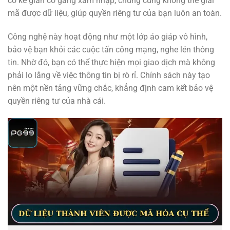
có kẻ gian cố gắng xâm nhập, chúng cũng không thể giải
mã được dữ liệu, giúp quyền riêng tư của bạn luôn an toàn.
Công nghệ này hoạt động như một lớp áo giáp vô hình,
bảo vệ bạn khỏi các cuộc tấn công mạng, nghe lén thông
tin. Nhờ đó, bạn có thể thực hiện mọi giao dịch mà không
phải lo lắng về việc thông tin bị rò rỉ. Chính sách này tạo
nên một nền tảng vững chắc, khẳng định cam kết bảo vệ
quyền riêng tư của nhà cái.