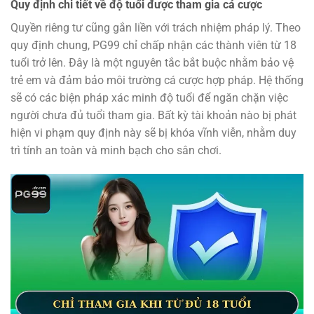
Quy định chi tiết về độ tuổi được tham gia cá cược
Quyền riêng tư cũng gắn liền với trách nhiệm pháp lý. Theo
quy định chung, PG99 chỉ chấp nhận các thành viên từ 18
tuổi trở lên. Đây là một nguyên tắc bắt buộc nhằm bảo vệ
trẻ em và đảm bảo môi trường cá cược hợp pháp. Hệ thống
sẽ có các biện pháp xác minh độ tuổi để ngăn chặn việc
người chưa đủ tuổi tham gia. Bất kỳ tài khoản nào bị phát
hiện vi phạm quy định này sẽ bị khóa vĩnh viễn, nhằm duy
trì tính an toàn và minh bạch cho sân chơi.