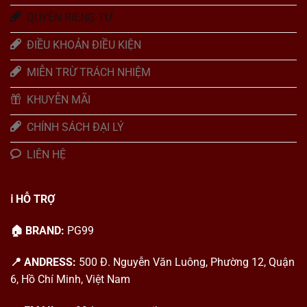
QUYỀN RIÊNG TƯ
ĐIỀU KHOẢN ĐIỀU KIỆN
MIỄN TRỪ TRÁCH NHIỆM
KHUYỄN MÃI
CHÍNH SÁCH ĐẠI LÝ
LIÊN HỆ
ℹ️ HỖ TRỢ
🏠︎ BRAND:
PG99
📍 ANDRESS:
500 Đ. Nguyễn Văn Luông, Phường 12, Quận
6, Hồ Chí Minh, Việt Nam